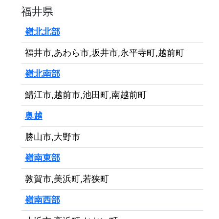
福井県
嶺北北部
福井市,あわら市,坂井市,永平寺町,越前町
嶺北南部
鯖江市,越前市,池田町,南越前町
奥越
勝山市,大野市
嶺南東部
敦賀市,美浜町,若狭町
嶺南西部