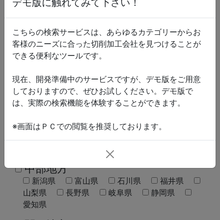
デモ版に触れてみて下さい！
地図
こちらの検索サービスは、あらゆるカテゴリーからお
客様のニーズに合った切削加工会社を見つけることが
最後に検索したい場所をお選び下さい。 ※こちらは必
できる便利なツールです。
須項目になります
東北地方
現在、開発準備中のサービスですが、デモ版をご用意
しておりますので、ぜひお試しください。デモ版で
青森県
岩手県
宮城県
秋田県
は、実際の検索機能を体験することができます。
山形県
福島県
関東地方
※画面はＰＣでの閲覧を推奨しております。
茨城県
栃木県
群馬県
埼玉県
千葉県
東京都
神奈川県
中部地方
新潟県
富山県
石川県
福井県
山梨県
長野県
岐阜県
静岡県
愛知県