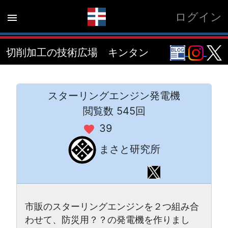
ログイン
menu
切削加工の技術広場 キンタン
スターリングエンジン発電機
閲覧数 545回
39
favorite
まさと研究所
市販のスターリングエンジンを２つ組み合
わせて、防災用？？の発電機を作りまし