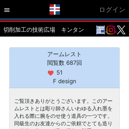
ログイン
menu
切削加工の技術広場 キンタン
アームレスト
閲覧数 687回
51
favorite
F design
ご覧頂きありがとうございます。このアー
ムレストとは彫り師さんいわゆる入れ墨を
入れる際に腕をのせ使う道具の一つです。
同級生のお友達からのご依頼でとても造り