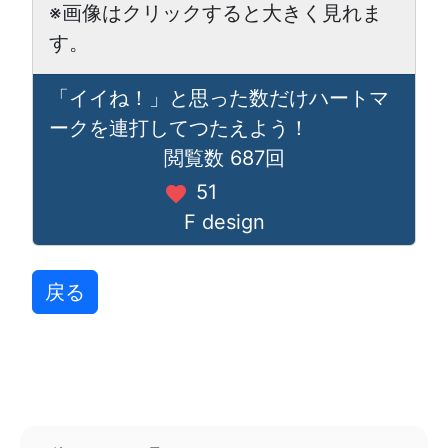
※画像はクリックすると大きく見れま
す。
「イイね！」と思った数だけハートマ
ークを連打してつたえよう！
閲覧数 687回
51
favorite
F design
戻る